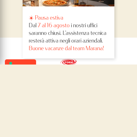
☀️ Pausa estiva
Dal
7 al 16 agosto
i nostri uffici
saranno chiusi. L'assistenza tecnica
resterà attiva negli orari aziendali.
Buone vacanze dal team Marana!
MARANA FORNI SRL
Via Valle, 4/1
37060 Sona (VR) – Italia
P.IVA IT 04298010234
info@maranaforni.it
(per informazioni sui forni compila il
form
)
GMAP
CONTACTS