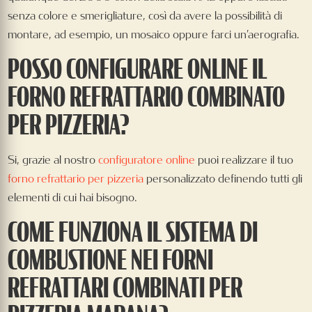
senza colore e smerigliature, così da avere la possibilità di
montare, ad esempio, un mosaico oppure farci un’aerografia.
POSSO CONFIGURARE ONLINE IL
FORNO REFRATTARIO COMBINATO
PER PIZZERIA?
Si, grazie al nostro
configuratore online
puoi realizzare il tuo
forno refrattario per pizzeria
personalizzato definendo tutti gli
elementi di cui hai bisogno.
COME FUNZIONA IL SISTEMA DI
COMBUSTIONE NEI FORNI
REFRATTARI COMBINATI PER