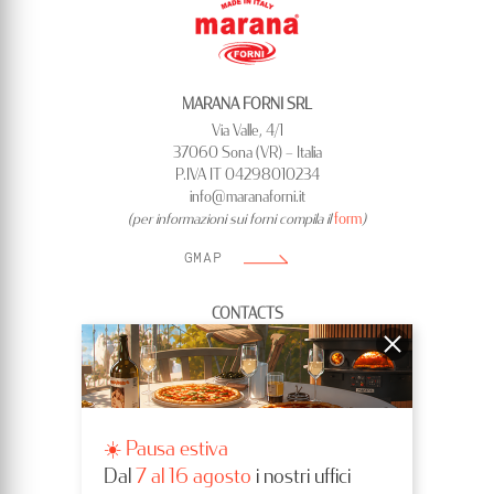
MARANA FORNI SRL
Via Valle, 4/1
37060 Sona (VR) – Italia
P.IVA IT 04298010234
info@maranaforni.it
(per informazioni sui forni compila il
form
)
GMAP
CONTACTS
Tel.
+39 0456704503
SCRIVICI
LEGAL
☀️ Pausa estiva
Privacy policy
Cookie policy
Dal
7 al 16 agosto
i nostri uffici