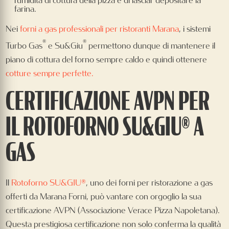
l’umidità di cottura della pizza e di lasciar depositare la
farina.
Nei
forni a gas professionali per ristoranti Marana
, i sistemi
®
®
Turbo Gas
e Su&Giu
permettono dunque di mantenere il
piano di cottura del forno sempre caldo e quindi ottenere
cotture sempre perfette.
CERTIFICAZIONE AVPN PER
IL ROTOFORNO SU&GIU® A
GAS
Il
Rotoforno SU&GIU®
, uno dei forni per ristorazione a gas
offerti da Marana Forni, può vantare con orgoglio la sua
certificazione AVPN (Associazione Verace Pizza Napoletana).
Questa prestigiosa certificazione non solo conferma la qualità