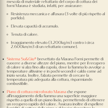
mescola di materiale refrattario del corpo di cottura dei
forni Marana è studiata, infatti, per assicurare:
Resistenza meccanica e all’usura (3 volte di più rispetto al
porfido).
Elevata capacità di accumulo.
Tenuta di calore.
Irraggiamento elevato (3.200kg/m3 contro i circa
2.600km/m3 di un refrattario comune).
Sistema Su&Giu®
brevettato da Marana Forni permette di
cuocere a diverse altezze del piano, mentre per il recupero
di calore si alza fino alla cupola, dove la fiamma lo avvolge a
temperature altissime e in pochi secondi è caldo come ad
inizio serata. Inoltre, l’alzata permette di cercare la
temperatura più adeguata alla cottura, risparmiando
combustibile.
Piano di cottura microforato Marana
che espone
all'irraggiamento della fiamma una superficie maggiore
rispetto a quella di un piano liscio, permettendo di ottenere
un recupero rapido del calore. Assicura inoltre di espellere