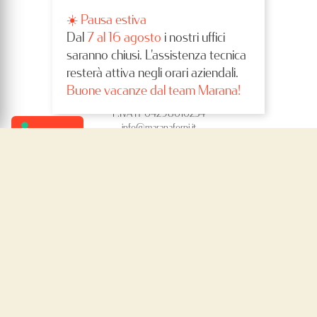
☀️ Pausa estiva
Dal
7 al 16 agosto
i nostri uffici
saranno chiusi. L'assistenza tecnica
MARANA FORNI SRL
resterà attiva negli orari aziendali.
Via Valle, 4/1
Buone vacanze dal team Marana!
37060 Sona (VR) – Italia
P.IVA IT 04298010234
info@maranaforni.it
(per informazioni sui forni compila il
form
)
GMAP
CONTACTS
Tel.
+39 0456704503
SCRIVICI
LEGAL
Privacy policy
Cookie policy